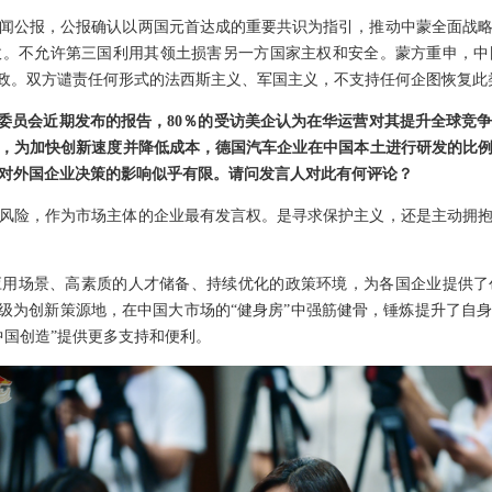
闻公报，公报确认以两国元首达成的重要共识为指引，推动中蒙全面战
政。不允许第三国利用其领土损害另一方国家主权和安全。蒙方重申，中
内政。双方谴责任何形式的法西斯主义、军国主义，不支持任何企图恢复此
易委员会近期发布的报告，80％的受访美企认为在华运营对其提升全球竞争
，为加快创新速度并降低成本，德国汽车企业在中国本土进行研发的比
事，对外国企业决策的影响似乎有限。请问发言人对此有何评论？
风险，作为市场主体的企业最有发言权。是寻求保护主义，还是主动拥
应用场景、高素质的人才储备、持续优化的政策环境，为各国企业提供了
升级为创新策源地，在中国大市场的“健身房”中强筋健骨，锤炼提升了自
中国创造”提供更多支持和便利。