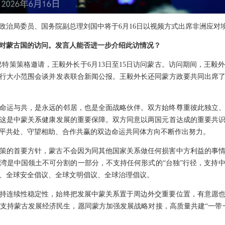
政治局委员、国务院副总理刘国中将于6月16日以视频方式出席非洲应对
对蒙古国的访问。发言人能否进一步介绍此访情况？
巴特策策格邀请，王毅外长于6月13日至15日访问蒙古。访问期间，王毅
行大小范围会谈并发表联合新闻公报。王毅外长还同蒙方政要共同出席
命运与共，是永远的邻居，也是全面战略伙伴。双方始终尊重彼此独立
这是中蒙关系健康发展的重要保障。双方同意以两国元首达成的重要共
平共处、守望相助、合作共赢的双边命运共同体方向不断作出努力。
策的首要方针，蒙古不会因为同其他国家关系做任何损害中方利益的事
湾是中国领土不可分割的一部分，不支持任何形式的“台独”行径，支持
、全球安全倡议、全球文明倡议、全球治理倡议。
持连续性稳定性，始终把发展中蒙关系置于周边外交重要位置，有意愿
支持蒙古发展经济民生，愿同蒙方加强发展战略对接，高质量共建“一带