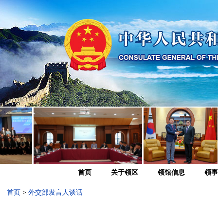
首页
关于领区
领馆信息
领事
首页
>
外交部发言人谈话