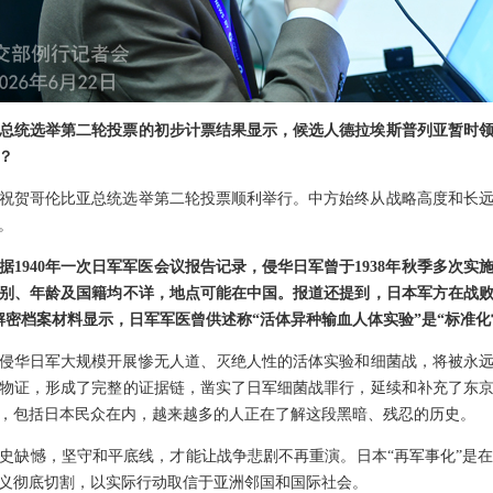
总统选举第二轮投票的初步计票结果显示，候选人德拉埃斯普列亚暂时
？
祝贺哥伦比亚总统选举第二轮投票顺利举行。中方始终从战略高度和长
。
1940年一次日军军医会议报告记录，侵华日军曾于1938年秋季多次实
性别、年龄及国籍均不详，地点可能在中国。报道还提到，日本军方在战
解密档案材料显示，日军军医曾供述称“活体异种输血人体实验”是“标准
侵华日军大规模开展惨无人道、灭绝人性的活体实验和细菌战，将被永远钉
物证，形成了完整的证据链，凿实了日军细菌战罪行，延续和补充了东
，包括日本民众在内，越来越多的人正在了解这段黑暗、残忍的历史。
史缺憾，坚守和平底线，才能让战争悲剧不再重演。日本“再军事化”是
义彻底切割，以实际行动取信于亚洲邻国和国际社会。