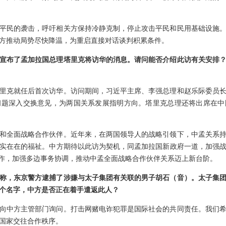
平民的袭击，呼吁相关方保持冷静克制，停止攻击平民和民用基础设施
方推动局势尽快降温，为重启直接对话谈判积累条件。
宣布了孟加拉国总理塔里克将访华的消息。请问能否介绍此访有关安排
里克就任后首次访华。访问期间，习近平主席、李强总理和赵乐际委员
问题深入交换意见，为两国关系发展指明方向。塔里克总理还将出席在中
和全面战略合作伙伴。近年来，在两国领导人的战略引领下，中孟关系
实在在的福祉。中方期待以此访为契机，同孟加拉国新政府一道，加强
合作，加强多边事务协调，推动中孟全面战略合作伙伴关系迈上新台阶。
称，东京警方逮捕了涉嫌与太子集团有关联的男子胡石（音）。太子集
个名字，中方是否正在着手遣返此人？
向中方主管部门询问。打击网赌电诈犯罪是国际社会的共同责任。我们
国家交往合作秩序。