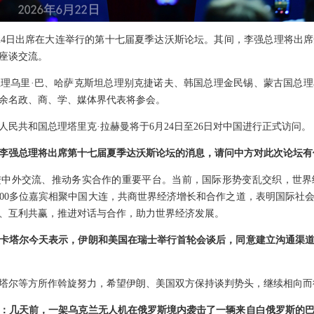
至24日出席在大连举行的第十七届夏季达沃斯论坛。其间，李强总理将出
座谈交流。
理乌里·巴、哈萨克斯坦总理别克捷诺夫、韩国总理金民锡、蒙古国总
00余名政、商、学、媒体界代表将参会。
民共和国总理塔里克·拉赫曼将于6月24日至26日对中国进行正式访问。
李强总理将出席第十七届夏季达沃斯论坛的消息，请问中方对此次论坛有
进中外交流、推动务实合作的重要平台。当前，国际形势变乱交织，世界
700多位嘉宾相聚中国大连，共商世界经济增长和合作之道，表明国际社
、互利共赢，推进对话与合作，助力世界经济发展。
卡塔尔今天表示，伊朗和美国在瑞士举行首轮会谈后，同意建立沟通渠
塔尔等方所作斡旋努力，希望伊朗、美国双方保持谈判势头，继续相向而
：几天前，一架乌克兰无人机在俄罗斯境内袭击了一辆来自白俄罗斯的