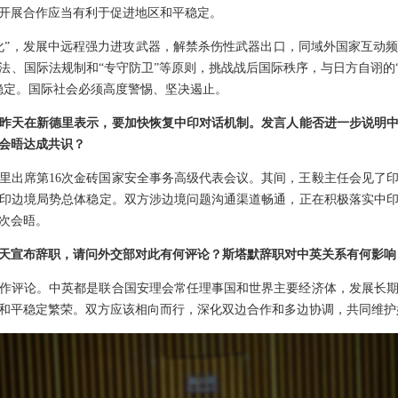
开展合作应当有利于促进地区和平稳定。
化”，发展中远程强力进攻武器，解禁杀伤性武器出口，同域外国家互动
法、国际法规制和“专守防卫”等原则，挑战战后国际秩序，与日方自诩的“
稳定。国际社会必须高度警惕、坚决遏止。
昨天在新德里表示，要加快恢复中印对话机制。发言人能否进一步说明
会晤达成共识？
里出席第16次金砖国家安全事务高级代表会议。其间，王毅主任会见了
印边境局势总体稳定。双方涉边境问题沟通渠道畅通，正在积极落实中印
5次会晤。
天宣布辞职，请问外交部对此有何评论？斯塔默辞职对中英关系有何影响
作评论。中英都是联合国安理会常任理事国和世界主要经济体，发展长
和平稳定繁荣。双方应该相向而行，深化双边合作和多边协调，共同维护