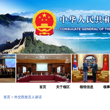
首页
关于领区
领馆信息
领事
首页
>
外交部发言人谈话