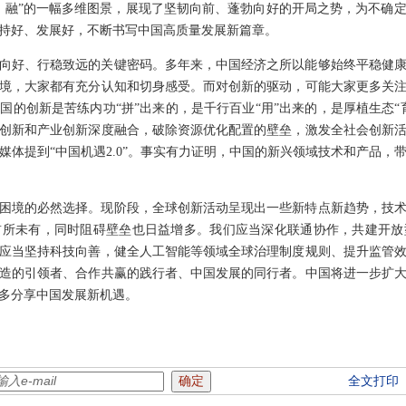
、融”的一幅多维图景，展现了坚韧向前、蓬勃向好的开局之势，为不确
持好、发展好，不断书写中国高质量发展新篇章。
向好、行稳致远的关键密码。多年来，中国经济之所以能够始终平稳健
境，大家都有充分认知和切身感受。而对创新的驱动，可能大家更多关
国的创新是苦练内功“拼”出来的，是千行百业“用”出来的，是厚植生态“
创新和产业创新深度融合，破除资源优化配置的壁垒，激发全社会创新
媒体提到“中国机遇2.0”。事实有力证明，中国的新兴领域技术和产品，
困境的必然选择。现阶段，全球创新活动呈现出一些新特点新趋势，技
前所未有，同时阻碍壁垒也日益增多。我们应当深化联通协作，共建开放
应当坚持科技向善，健全人工智能等领域全球治理制度规则、提升监管
造的引领者、合作共赢的践行者、中国发展的同行者。中国将进一步扩
多分享中国发展新机遇。
全文打印