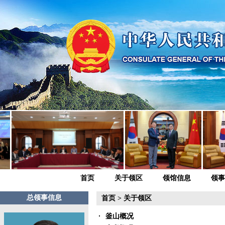
首页
关于领区
领馆信息
领事
总领事信息
首页
>
关于领区
釜山概况